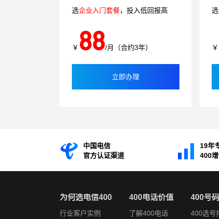
选
企业入门套餐
，投入低回报高
选
88
￥
/月（合约3年）
￥
立即办理
中国电信
19年
官方认证渠道
400
为何选电信400
400电话价值
400号
行业客户实例
了解400电话
400选号