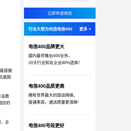
行业大佬为何选电信400
更多 >
电信400品牌更大
国内最早推出400业务，
20大行业知名企业80%选择！
需直接拨
机或固
。
电信400品质更高
拥有世界最大的固话网络，
存话费
接通率高，通话质量更清晰!
相应的
理，企
电信400号段更好