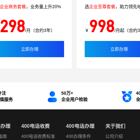
企业商务套餐
，业务量上升20%
选
企业至尊套餐
，助力领先
298
998
/月（合约3年）
￥
/月起（合约
立即办理
立即办理
专注
50万+
4
增值服务
企业用户检验
码办理
400电话收费
400电话办理
关于我们
指南
400电话收费标准
400办理条件
公司介绍