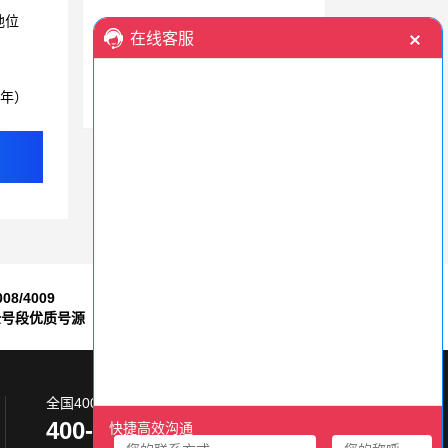
地位
警惕！400电话选不好，隐形消费“暗箭”难防
400电话让企业更好的服务客户，是长远发展的标配专线
3年）
幸好办理了400电话，不然客户流失的越来越多了
008/4009
7*24小时
全号段优质号源
售后服务保障
全国400电话服务热线:
400-870-8800