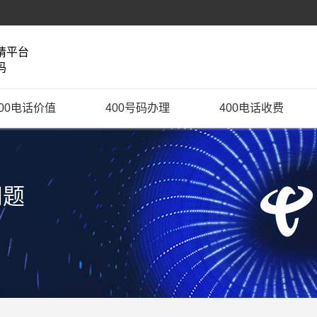
请平台
码
400电话价值
400号码办理
400电话收费
问题