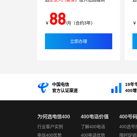
88
￥
/月（合约3年）
￥
立即办理
中国电信
19年
官方认证渠道
400
为何选电信400
400电话价值
400号
行业客户实例
了解400电话
400选号
电信400优势
400电话优势
限时促销