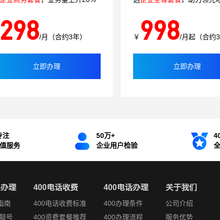
298
998
/月（合约3年）
￥
/月起（合约
立即办理
立即办理
专注
50万+
4
增值服务
企业用户检验
码办理
400电话收费
400电话办理
关于我们
指南
400电话收费标准
400办理条件
公司介绍
靓号
400资费套餐推荐
400办理流程
服务优势