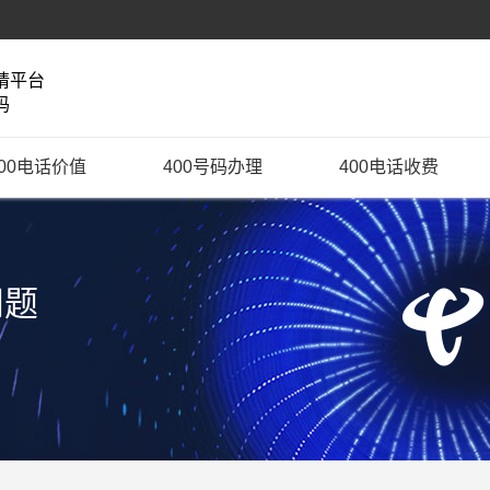
请平台
码
400电话价值
400号码办理
400电话收费
问题