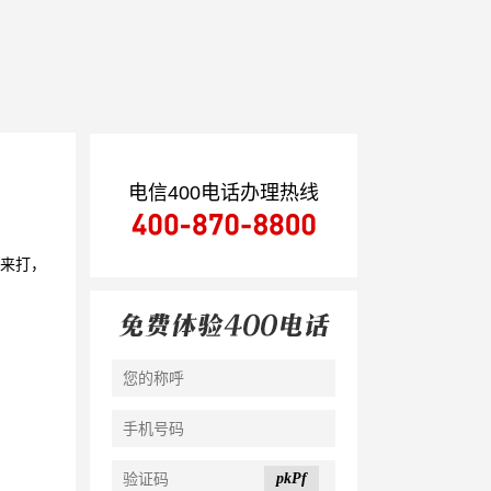
电信400电话办理热线
机来打，
pkPf