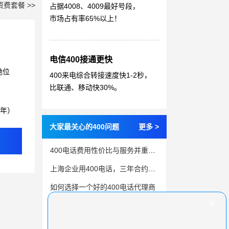
资费套餐 >>
占据4008、4009最好号段，
市场占有率65%以上！
电信400接通更快
地位
400来电综合转接速度快1-2秒，
比联通、移动快30%。
3年）
大家最关心的400问题
更多 >
400电话费用性价比与服务并重，你真的选对了吗？
上海企业用400电话，三年合约真划算吗？
如何选择一个好的400电话代理商
办理一个400电话需要多少费用呢？
400号码挑选指南，三步帮您轻松选择满意号码