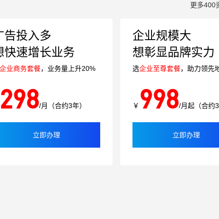
更多400
广告投入多
企业规模大
想快速增长业务
想彰显品牌实力
企业商务套餐
，业务量上升20%
选
企业至尊套餐
，助力领先
298
998
/月（合约3年）
￥
/月起（合约
立即办理
立即办理