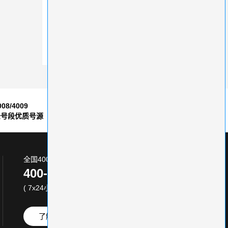
便捷、方便、全国通用——开通400电话的优势
400电话办理，什么套餐比较合适？
企业电话管理烦乱？试试400电话解决方案
008/4009
7*24小时
全号段优质号源
售后服务保障
全国400电话服务热线:
400-870-8800
( 7x24小时 )
了解更多
免费试用