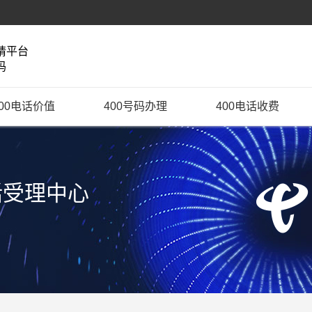
请平台
码
400电话价值
400号码办理
400电话收费
话受理中心