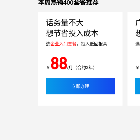
本周热销400套餐推荐
话务量不大
想节省投入成本
选
企业入门套餐
，投入低回报高
选
88
￥
/月（合约3年）
￥
立即办理