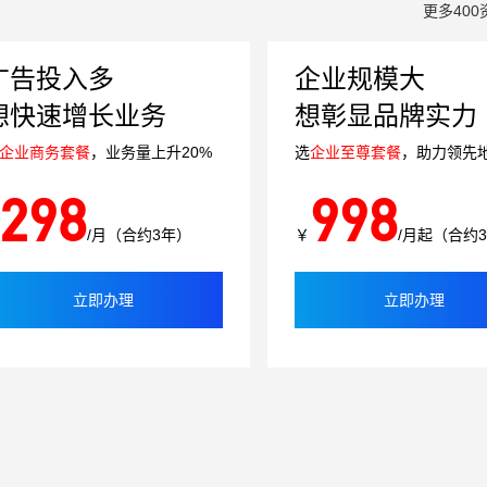
更多400
广告投入多
企业规模大
想快速增长业务
想彰显品牌实力
企业商务套餐
，业务量上升20%
选
企业至尊套餐
，助力领先
298
998
/月（合约3年）
￥
/月起（合约
立即办理
立即办理