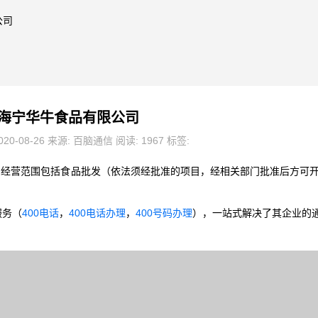
公司
海宁华牛食品有限公司
20-08-26 来源: 百脑通信 阅读: 1967 标签:
2日，经营范围包括食品批发（依法须经批准的项目，经相关部门批准后方可
服务（
400电话
，
400电话办理
，
400号码办理
），一站式解决了其企业的