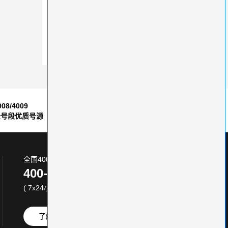
400电话资费每天2.19元，还送开户好礼
400电话办理费用与服务比较，服务商领先一步！
400电话如何办理？常见小问题，让你省心少折腾
008/4009
7*24小时
全号段优质号源
售后服务保障
全国400电话服务热线:
400-870-8800
( 7x24小时 )
了解更多
免费试用