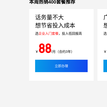
本周热销400套餐推荐
话务量不大
想节省投入成本
选
企业入门套餐
，投入低回报高
选
88
￥
/月（合约3年）
￥
立即办理