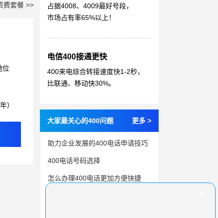
资费套餐 >>
占据4008、4009最好号段，
市场占有率65%以上！
电信400接通更快
地位
400来电综合转接速度快1-2秒，
比联通、移动快30%。
3年）
大家最关心的400问题
更多 >
助力企业发展的400电话申请技巧
400电话号码选择
怎么办理400电话更加方便快捷
400电话办理和使用费用解读，避免无谓开支
400电话对企业经营有什么好处？四个价值一篇讲透