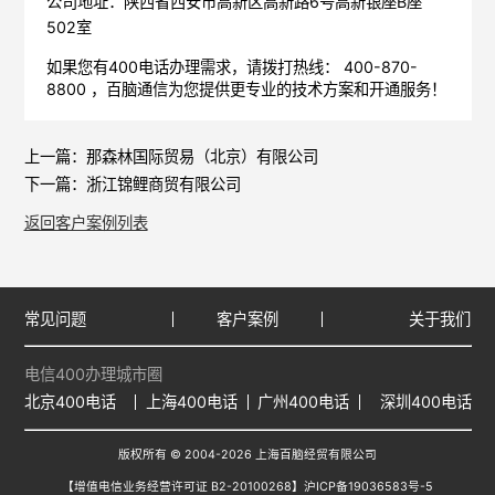
公司地址：陕西省西安市高新区高新路6号高新银座B座
502室
如果您有400电话办理需求，请拨打热线： 400-870-
8800 ，
百脑通信
为您提供更专业的技术方案和开通服务！
上一篇：
那森林国际贸易（北京）有限公司
下一篇：
浙江锦鲤商贸有限公司
返回客户案例列表
常见问题
客户案例
关于我们
电信400办理城市圈
北京400电话
上海400电话
广州400电话
深圳400电话
版权所有 © 2004-2026 上海百脑经贸有限公司
【增值电信业务经营许可证 B2-20100268】
沪ICP备19036583号-5