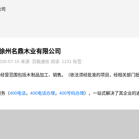
公司
徐州名鼎木业有限公司
20-07-15 来源: 百脑通信 阅读: 1231 标签:
4日，经营范围包括木制品加工、销售。（依法须经批准的项目，经相关部门
服务（
400电话
，
400电话办理
，
400号码办理
），一站式解决了其企业的