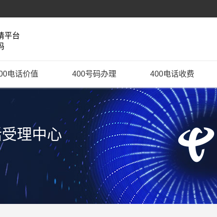
请平台
码
400电话价值
400号码办理
400电话收费
话受理中心