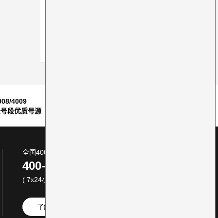
400电话是拓展宣传推广渠道的重要工具
400电话号码比手机和固话优势更大
400电话选号：企业竞争的“隐形利刃”
008/4009
7*24小时
全号段优质号源
售后服务保障
全国400电话服务热线:
400-870-8800
( 7x24小时 )
了解更多
免费试用