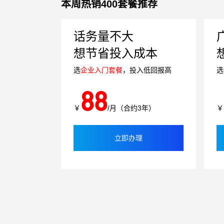
本周热销400套餐推荐
话务量不大
想节省投入成本
选
企业入门套餐
，投入低回报高
选
88
￥
/月（合约3年）
￥
立即办理