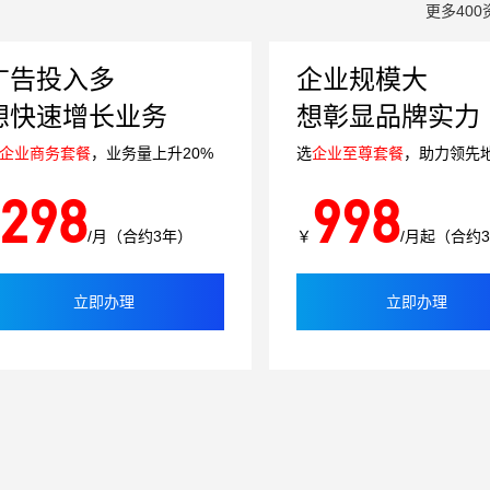
更多400
广告投入多
企业规模大
想快速增长业务
想彰显品牌实力
企业商务套餐
，业务量上升20%
选
企业至尊套餐
，助力领先
298
998
/月（合约3年）
￥
/月起（合约
立即办理
立即办理