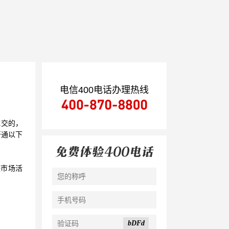
电信400电话办理热线
成交的，
开通以下
联市场活
bDFd