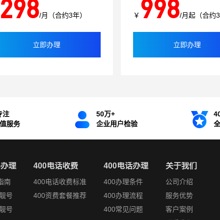
298
998
/月（合约3年）
￥
/月起（合约
立即办理
立即办理
专注
50万+
4
增值服务
企业用户检验
码办理
400电话收费
400电话办理
关于我们
指南
400电话收费标准
400办理条件
公司介绍
靓号
400资费套餐推荐
400办理流程
服务优势
靓号
400常见问题
客户案例