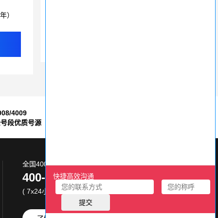
400电话号码大全
3年）
探秘400电话费用：申请400电话需要多少钱？
400电话申请流程全解析，成功注册无烦恼
008/4009
7*24小时
全号段优质号源
售后服务保障
全国400电话服务热线:
400-870-8800
( 7x24小时 )