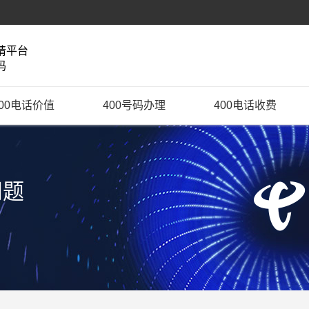
请平台
码
400电话价值
400号码办理
400电话收费
问题