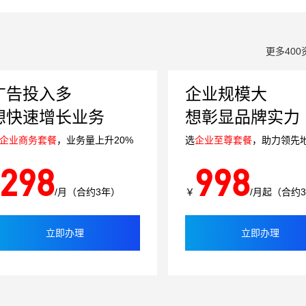
更多400
广告投入多
企业规模大
想快速增长业务
想彰显品牌实力
企业商务套餐
，业务量上升20%
选
企业至尊套餐
，助力领先
298
998
/月（合约3年）
￥
/月起（合约
立即办理
立即办理