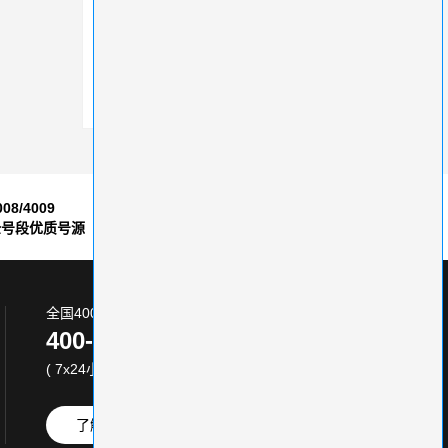
石家庄400电话申请中心
400电话：无地域限制，全国服务新利器
打破传统，选择400电话业务降低通话成本
008/4009
7*24小时
全号段优质号源
售后服务保障
全国400电话服务热线:
400-870-8800
( 7x24小时 )
了解更多
免费试用