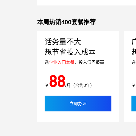
本周热销400套餐推荐
话务量不大
想节省投入成本
选
企业入门套餐
，投入低回报高
选
88
￥
/月（合约3年）
￥
立即办理