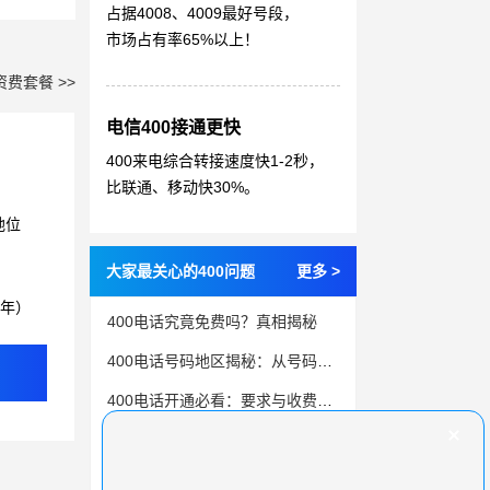
占据4008、4009最好号段，
市场占有率65%以上！
资费套餐 >>
电信400接通更快
400来电综合转接速度快1-2秒，
比联通、移动快30%。
地位
大家最关心的400问题
更多 >
3年）
400电话究竟免费吗？真相揭秘
400电话号码地区揭秘：从号码看服务范围
400电话开通必看：要求与收费是什么？
400电话办理全攻略：步骤清晰，轻松启用
400电话客服热线，如何开通？需要满足哪些条件？