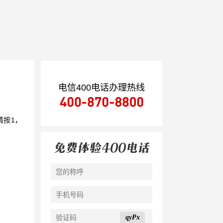
电信400电话办理热线
请按1，
qyPx