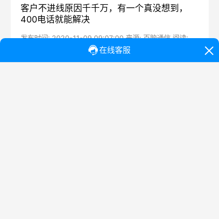
客户不进线原因千千万，有一个真没想到，
400电话就能解决
发布时间: 2020-11-09 09:07:00 来源: 百脑通信 阅读:
1448 标签:
公司电话进线客户流量一直都不理想，这也是一部分公司
不想办理400电话的主要原因，觉得流量不多，没必要浪费
钱再开通一个400电话，但是这部分企业却没有找到问题的
关键，为什么进线流量不好？是宣传力度不够，客户选了
其他公司？或者是客户拨不通您公司的电话？这些都是主
要原因。宣传力度不够，企业竞争形象不突出，竞争公司
用企业400热线，而您的公司还是用个人手机或者座机，一
个代表企业专线电话，一个代表个人还是公司客户也会疑
虑。