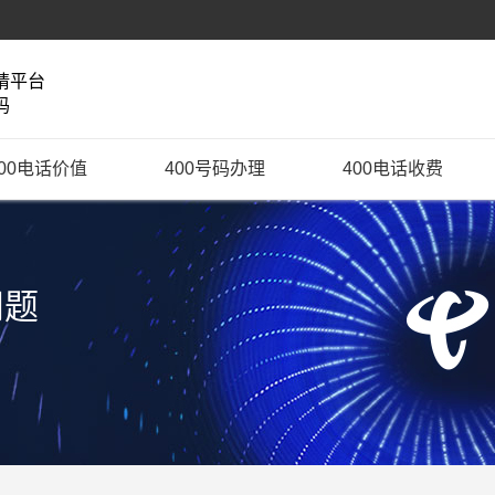
请平台
码
400电话价值
400号码办理
400电话收费
问题