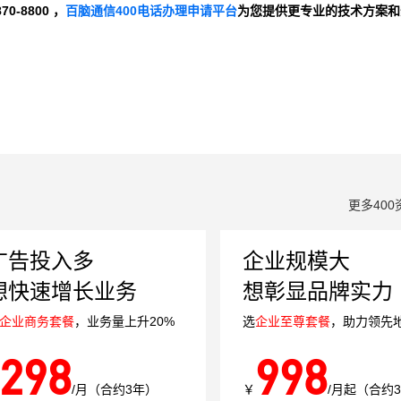
-8800 ，
百脑通信400电话办理申请平台
为您提供更专业的技术方案和
更多400
广告投入多
企业规模大
想快速增长业务
想彰显品牌实力
企业商务套餐
，业务量上升20%
选
企业至尊套餐
，助力领先
298
998
/月（合约3年）
￥
/月起（合约