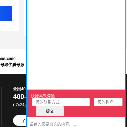
400电话专业系统提示功能，让企业形象立即提升
400电话如何解决企业服务问题
拥有电信400电话的企业竞争优势更明显
008/4009
7*24小时
全号段优质号源
售后服务保障
全国400电话服务热线:
400-870-8800
( 7x24小时 )
了解更多
免费试用