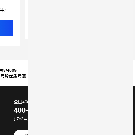
400电话绑定座机手机，随时调整接听方式
3年）
如何选择一个好的400电话代理商
400电话这项功能超好用！企业轻松实现“云办公”
008/4009
7*24小时
全号段优质号源
售后服务保障
全国400电话服务热线:
400-870-8800
( 7x24小时 )