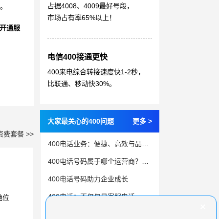
占据4008、4009最好号段，
值。
市场占有率65%以上！
开通服
电信400接通更快
400来电综合转接速度快1-2秒，
比联通、移动快30%。
大家最关心的400问题
更多 >
资费套餐 >>
400电话业务：便捷、高效与品牌塑造的利器
400电话号码属于哪个运营商？怎么分辨？
400电话号码助力企业成长
400电话：不仅仅是客服电话，更是客户管理利器
地位
想要申请400电话？先了解这些条件吧！