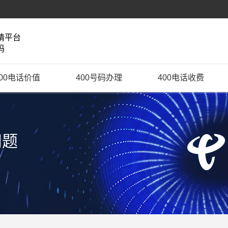
请平台
码
400电话价值
400号码办理
400电话收费
问题