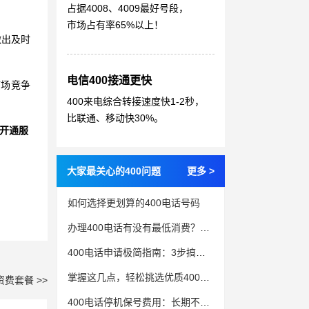
占据4008、4009最好号段，
市场占有率65%以上！
做出及时
电信400接通更快
市场竞争
400来电综合转接速度快1-2秒，
比联通、移动快30%。
开通服
大家最关心的400问题
更多 >
如何选择更划算的400电话号码
办理400电话有没有最低消费？是多少？
400电话申请极简指南：3步搞定企业通信升级
掌握这几点，轻松挑选优质400电话号码
资费套餐 >>
400电话停机保号费用：长期不用如何降低成本