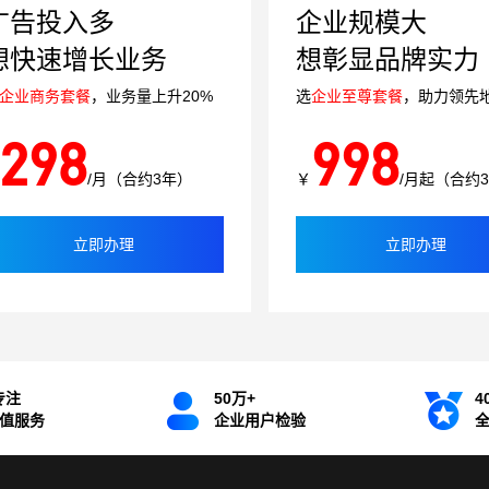
广告投入多
企业规模大
想快速增长业务
想彰显品牌实力
企业商务套餐
，业务量上升20%
选
企业至尊套餐
，助力领先
298
998
/月（合约3年）
￥
/月起（合约
立即办理
立即办理
专注
50万+
4
增值服务
企业用户检验