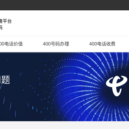
请平台
码
400电话价值
400号码办理
400电话收费
问题