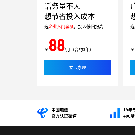
话务量不大
想节省投入成本
选
企业入门套餐
，投入低回报高
选
88
￥
/月（合约3年）
￥
立即办理
中国电信
19年
官方认证渠道
400