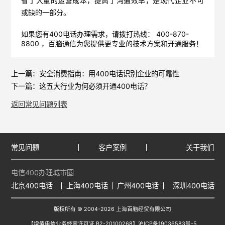
省了大量的运营成本，提高了沟通效率，是现代企业不可
或缺的一部分。
如果您有400电话办理需求，请拨打热线： 400-870-
8800 ，
百脑通信
为您提供更专业的技术方案和开通服务！
上一篇：
安全消费指南：用400电话识别企业的可靠性
下一篇：
这五大行业为何必须开通400电话？
返回常见问题列表
常见问题
客户案例
关于我们
电信400办理城市圈
北京400电话
上海400电话
广州400电话
深圳400电话
版权所有 © 2004-2026 上海百脑经贸有限公司
【增值电信业务经营许可证 B2-20100268】
沪ICP备19036583号-5