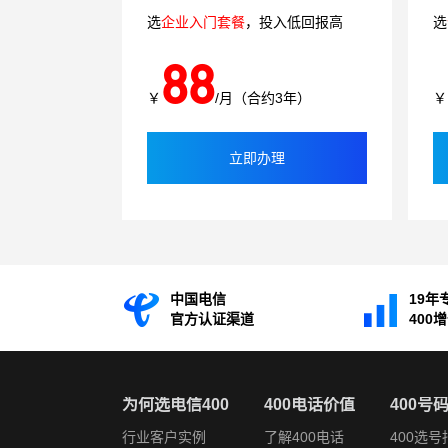
选
企业入门套餐
，投入低回报高
选
88
￥
/月（合约3年）
￥
立即办理
中国电信
19年
官方认证渠道
400
为何选电信400
400电话价值
400号
行业客户实例
了解400电话
400选号