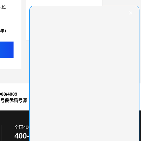
地位
快速选号，轻松办理400电话服务
留住客户不再困难，使用400电话多种功能的有效方法
3年）
掌握400电话处理过程中的注意事项
008/4009
7*24小时
全号段优质号源
售后服务保障
全国400电话服务热线:
400-870-8800