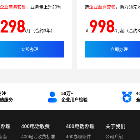
企业商务套餐
，业务量上升20%
选
企业至尊套餐
，助力领先
298
998
/月（合约3年）
￥
/月起（合约
立即办理
立即办理
专注
50万+
4
增值服务
企业用户检验
码办理
400电话收费
400电话办理
关于我们
指南
400电话收费标准
400办理条件
公司介绍