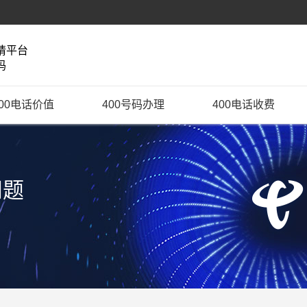
请平台
码
400电话价值
400号码办理
400电话收费
问题