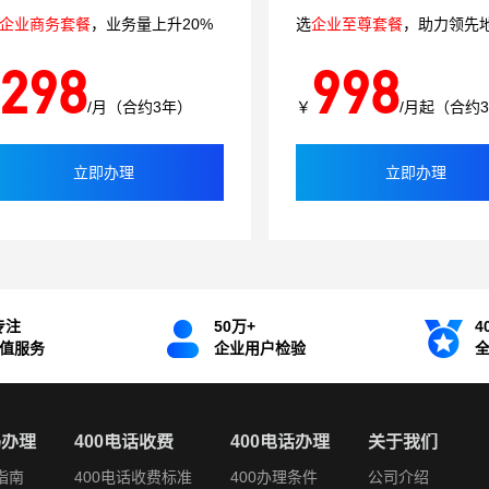
企业商务套餐
，业务量上升20%
选
企业至尊套餐
，助力领先
298
998
/月（合约3年）
￥
/月起（合约
立即办理
立即办理
专注
50万+
4
增值服务
企业用户检验
码办理
400电话收费
400电话办理
关于我们
指南
400电话收费标准
400办理条件
公司介绍