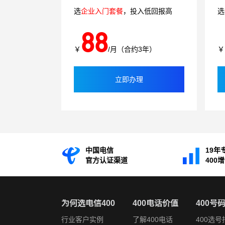
选
企业入门套餐
，投入低回报高
选
88
￥
/月（合约3年）
￥
立即办理
中国电信
19年
官方认证渠道
400
为何选电信400
400电话价值
400号
行业客户实例
了解400电话
400选号