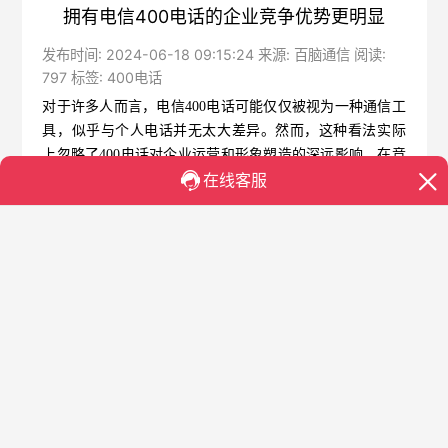
拥有电信400电话的企业竞争优势更明显
发布时间: 2024-06-18 09:15:24 来源: 百脑通信 阅读:
797 标签:
400电话
对于许多人而言，
电信400电话
可能仅仅被视为一种通信工
具，似乎与个人电话并无太大差异。然而，这种看法实际
上忽略了400电话对企业运营和形象塑造的深远影响。在竞
争激烈的市场环境中，拥有
电信400电话
的企业往往竞争优
势更明显。