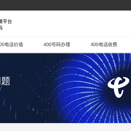
请平台
码
400电话价值
400号码办理
400电话收费
问题