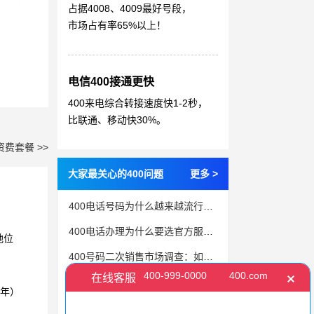
占据4008、4009最好号段，
市场占有率65%以上！
电信400接通更快
400来电综合转接速度快1-2秒，
比联通、移动快30%。
资费套餐 >>
大家最关心的400问题
更多 >
400电话号码为什么越来越流行？普通号码的劣势
400电话办理为什么要选官方服务商？三个原因一篇讲透
地位
400号码二次销售市场调查：如何规避风险
400号码是企业的通信身份证号码，伴随企业终生
3年）
办理400电话为企业带来的实际益处