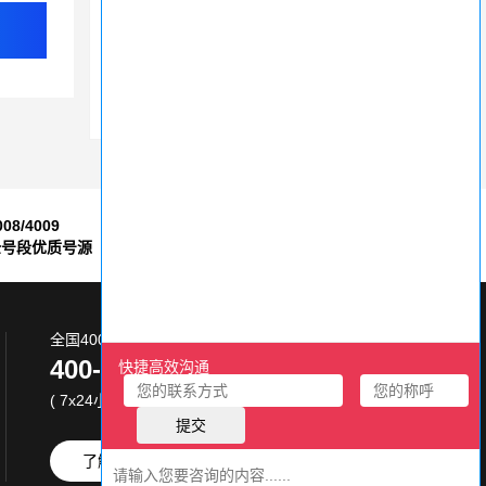
400电话：提升企业形象建立信任的利器
400电话使用指南：费用解析
申请400电话，2-3天完成开通，流程简单快捷
008/4009
7*24小时
全号段优质号源
售后服务保障
全国400电话服务热线:
400-870-8800
( 7x24小时 )
了解更多
免费试用