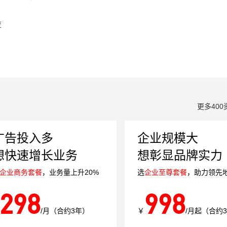
变
更多400
广告投入多
企业规模大
想快速增长业务
想彰显品牌实力
企业商务套餐
，业务量上升20%
选
企业至尊套餐
，助力领先
298
998
/月（合约3年）
￥
/月起（合约