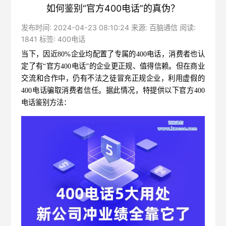
如何鉴别“官方400电话”的真伪？
发布时间: 2024-04-23 08:10:24 来源: 百脑通信 阅读:
1841 标签:
400电话
当下，因近80%企业均配置了专属的
400电话
，消费者也认
定了有“
官方400电话
”的企业更正规、值得信赖。但在商业
交流和合作中，仍有不法之徒冒充正规企业，利用虚假的
400电话骗取消费者信任。据此情况，特提供以下官方400
电话鉴别方法：