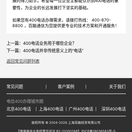
展的得力助手。希望每一位企业主都能认识到400电话的重
要性，为企业的长远发展打下坚实的基础。
如果您有400电话办理需求，请拨打热线： 400-870-
8800 ，
百脑通信
为您提供更专业的技术方案和开通服务！
上一篇：
400电话业务用于哪些企业？
下一篇：
400电话并非传统意义上的“电话”
返回常见问题列表
常见问题
客户案例
关于我们
电信400办理城市圈
北京400电话
上海400电话
广州400电话
深圳400电话
版权所有 © 2004-2026 上海百脑经贸有限公司
【增值电信业务经营许可证 B2-20100268】
沪ICP备19036583号-5