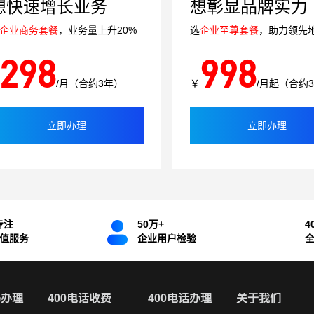
想快速增长业务
想彰显品牌实力
企业商务套餐
，业务量上升20%
选
企业至尊套餐
，助力领先
298
998
/月（合约3年）
￥
/月起（合约
立即办理
立即办理
专注
50万+
4
增值服务
企业用户检验
码办理
400电话收费
400电话办理
关于我们