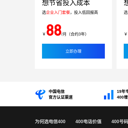
想节省投入成本
选
企业入门套餐
，投入低回报高
选
88
￥
/月（合约3年）
￥
立即办理
中国电信
19年
官方认证渠道
400
为何选电信400
400电话价值
400号