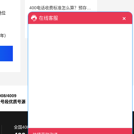
400电话收费标准怎么算？预存话费无隐形费用
地位
400电话：企业客服利器，办理使用全攻略
400电话对比传统电话来说功能强大
3年）
008/4009
7*24小时
全号段优质号源
售后服务保障
全国400电话服务热线: