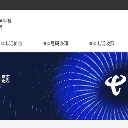
请平台
码
400电话价值
400号码办理
400电话收费
问题