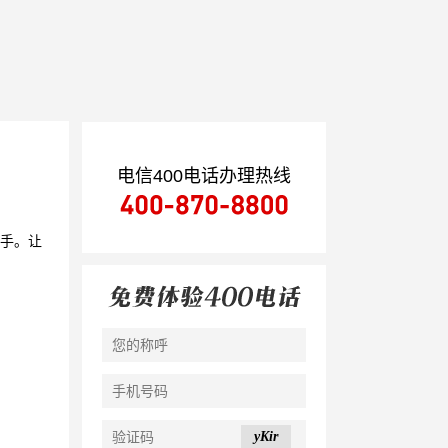
电信400电话办理热线
助手。让
yKir