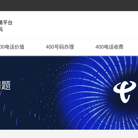
请平台
码
400电话价值
400号码办理
400电话收费
问题