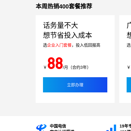
本周热销400套餐推荐
话务量不大
想节省投入成本
选
企业入门套餐
，投入低回报高
选
88
￥
/月（合约3年）
￥
立即办理
中国电信
19年