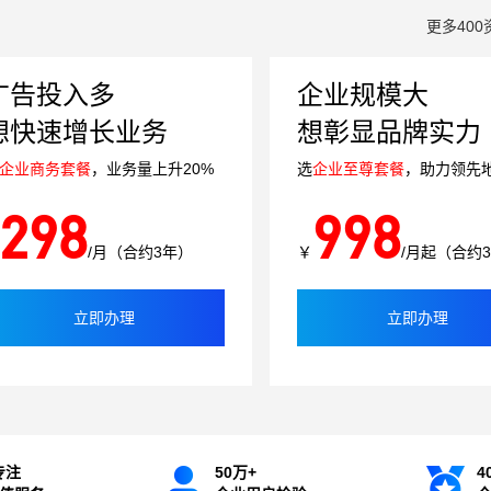
更多400
广告投入多
企业规模大
想快速增长业务
想彰显品牌实力
企业商务套餐
，业务量上升20%
选
企业至尊套餐
，助力领先
298
998
/月（合约3年）
￥
/月起（合约
立即办理
立即办理
专注
50万+
4