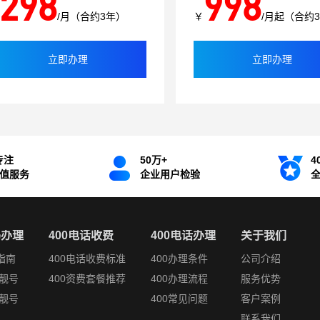
298
998
/月（合约3年）
￥
/月起（合约
立即办理
立即办理
专注
50万+
4
增值服务
企业用户检验
码办理
400电话收费
400电话办理
关于我们
指南
400电话收费标准
400办理条件
公司介绍
靓号
400资费套餐推荐
400办理流程
服务优势
靓号
400常见问题
客户案例
联系我们