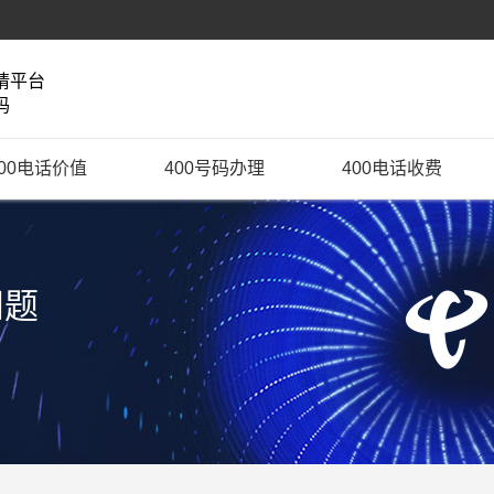
请平台
码
400电话价值
400号码办理
400电话收费
问题