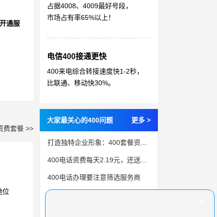
占据4008、4009最好号段，
市场占有率65%以上！
开通服
电信400接通更快
400来电综合转接速度快1-2秒，
比联通、移动快30%。
大家最关心的400问题
更多 >
资费套餐 >>
打造独特企业形象：400套餐资费中的彩铃服务
400电话资费每天2.19元，还送开户好礼
400电话办理要注意筛选服务商
地位
怎么控制400电话收费
让办理400电话变简单，这些材料不可或缺