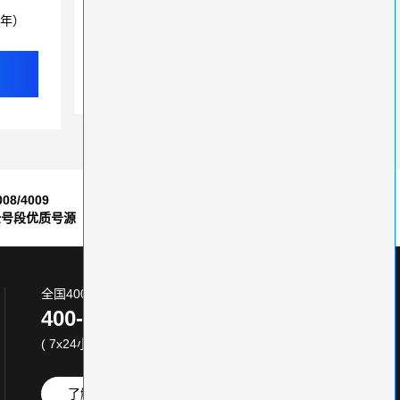
3年）
400电话运营商除了号段不一样，有其他区别吗？
突破中小企业发展瓶颈，400电话助力竞争力提升
企业话务量小适合办理400号码吗？
008/4009
7*24小时
全号段优质号源
售后服务保障
全国400电话服务热线:
400-870-8800
( 7x24小时 )
了解更多
免费试用