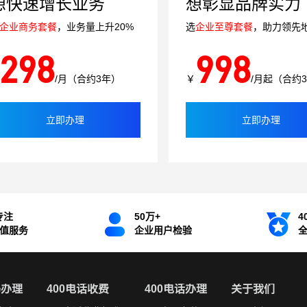
想快速增长业务
想彰显品牌实力
企业商务套餐
，业务量上升20%
选
企业至尊套餐
，助力领先
298
998
/月（合约3年）
￥
/月起（合约
立即办理
立即办理
专注
50万+
4
增值服务
企业用户检验
码办理
400电话收费
400电话办理
关于我们