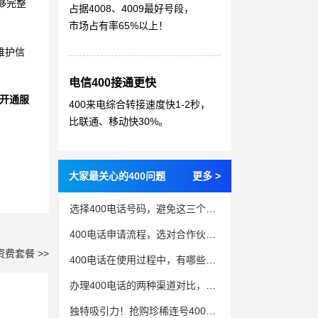
够完整
占据4008、4009最好号段，
市场占有率65%以上！
维护信
电信400接通更快
开通服
400来电综合转接速度快1-2秒，
比联通、移动快30%。
大家最关心的400问题
更多 >
选择400电话号码，避免这三个常见误区
400电话申请流程，选对合作伙伴事半功倍
资费套餐 >>
400电话在使用过程中，有哪些需要注意的事项呢？
办理400电话的两种渠道对比，哪个更适合企业？
独特吸引力！抢购珍稀连号400电话号码，享受5-8折优惠！