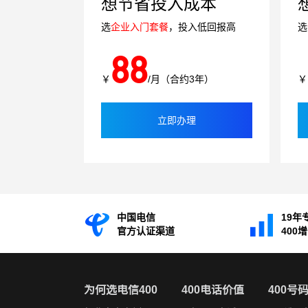
想节省投入成本
选
企业入门套餐
，投入低回报高
选
88
￥
/月（合约3年）
￥
立即办理
中国电信
19年
官方认证渠道
400
为何选电信400
400电话价值
400号