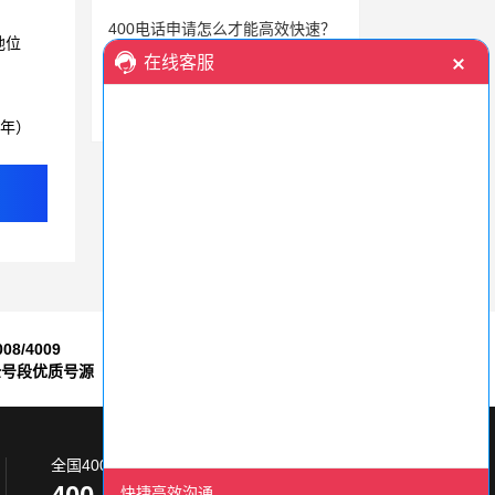
400电话申请怎么才能高效快速？
地位
关注安全，选择可靠的400电话服务提供商
探秘400电话费用：申请400电话需要多少钱？
3年）
008/4009
7*24小时
全号段优质号源
售后服务保障
全国400电话服务热线: