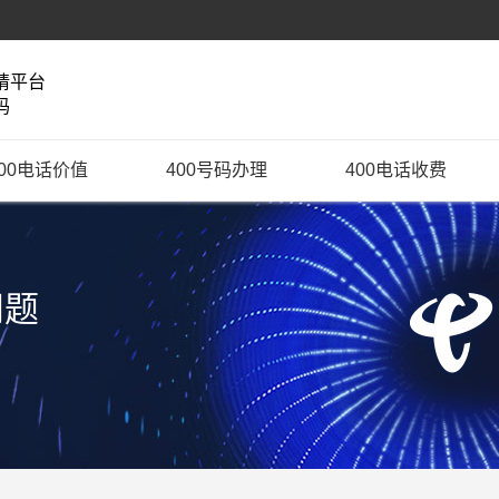
请平台
码
400电话价值
400号码办理
400电话收费
问题