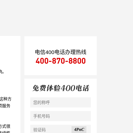
电信400电话办理热线
响。
这种方
项服务
方式很
4PnC