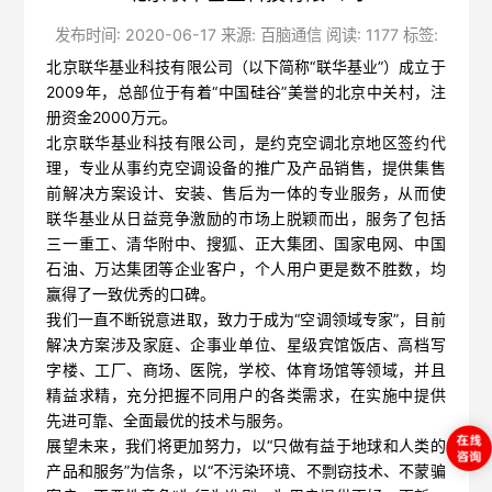
发布时间: 2020-06-17 来源: 百脑通信 阅读: 1177 标签:
北京联华基业科技有限公司（以下简称“联华基业”）成立于
2009年，总部位于有着“中国硅谷”美誉的北京中关村，注
册资金2000万元。
北京联华基业科技有限公司，是约克空调北京地区签约代
理，专业从事约克空调设备的推广及产品销售，提供集售
前解决方案设计、安装、售后为一体的专业服务，从而使
联华基业从日益竞争激励的市场上脱颖而出，服务了包括
三一重工、清华附中、搜狐、正大集团、国家电网、中国
石油、万达集团等企业客户，个人用户更是数不胜数，均
赢得了一致优秀的口碑。
我们一直不断锐意进取，致力于成为“空调领域专家”，目前
解决方案涉及家庭、企事业单位、星级宾馆饭店、高档写
字楼、工厂、商场、医院，学校、体育场馆等领域，并且
精益求精，充分把握不同用户的各类需求，在实施中提供
先进可靠、全面最优的技术与服务。
展望未来，我们将更加努力，以“只做有益于地球和人类的
产品和服务”为信条，以“不污染环境、不剽窃技术、不蒙骗