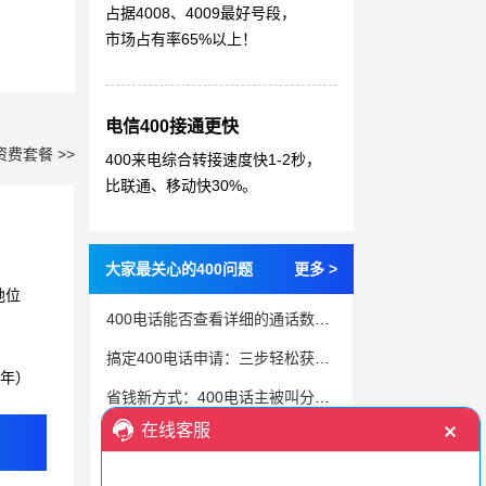
占据4008、4009最好号段，
市场占有率65%以上！
电信400接通更快
资费套餐 >>
400来电综合转接速度快1-2秒，
比联通、移动快30%。
大家最关心的400问题
更多 >
地位
400电话能否查看详细的通话数据？支持哪些分析维度？
搞定400电话申请：三步轻松获取，节省开支
3年）
省钱新方式：400电话主被叫分摊付费策略揭秘
企业提高性价比的办理400电话措施
投放广告选400电话，企业转化率提升