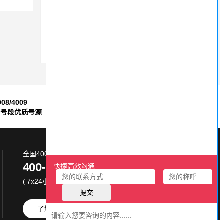
企业初办400电话：规避陷阱，高效启航
400电话申请如何选择套餐和号码
如何利用400电话主被叫分摊付费节省开支
008/4009
7*24小时
全号段优质号源
售后服务保障
全国400电话服务热线:
400-870-8800
( 7x24小时 )
了解更多
免费试用