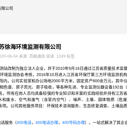
有限公司
苏徐海环境监测有限公司
20-06-04 来源: 百脑通信 阅读: 1249 标签:
测站改制为独立法人企业，并于2010年9月16日通过江苏省质量技术监
境监测协会考核，2016年10月进入江苏省环保厅第三方环境监测机
院内，公司实验室和办公场地2000平方米，固定资产800余万元，其中
液相色谱、原子荧光、原子吸收，等各种先进、专业监测仪器设备192台
0名，所有在岗人员均具备较强的专业知识和丰富的实践经验并持有江苏
水和废水、空气和废气（含室内空气）、噪声、土壤、固体物质（危废
0余项。公司其他服务项目：环保技术咨询服务、生态修复调查、土壤品
电话服务（
400电话
，
400电话办理
，
400号码办理
），一站式解决了其企