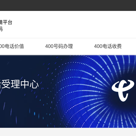
请平台
码
400电话价值
400号码办理
400电话收费
话受理中心