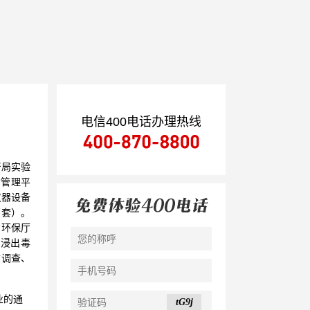
电信400电话办理热线
督局实验
构管理平
仪器设备
（套）。
省环保厅
浸出毒
质调查、
业的通
tG9j