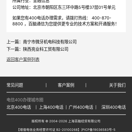
所属行业：金融信息
公司地址：北京市朝阳区东三环中路5号楼37层01号单元
如果您有400电话办理需求，请拨打热线： 400-870-
8800 ，
百脑通信
为您提供更专业的技术方案和开通服务！
上一篇：
南宁市微牙机电科技有限公司
下一篇：
陕西亮业科工贸有限公司
返回客户案例列表
常见问题
客户案例
关于我们
电信400办理城市圈
北京400电话
上海400电话
广州400电话
深圳400电话
版权所有 © 2004-2026 上海百脑经贸有限公司
【增值电信业务经营许可证 B2-20100268】
沪ICP备19036583号-5