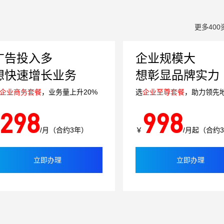
更多400
广告投入多
企业规模大
想快速增长业务
想彰显品牌实力
企业商务套餐
，业务量上升20%
选
企业至尊套餐
，助力领先
298
998
/月（合约3年）
￥
/月起（合约
立即办理
立即办理