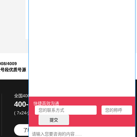
400电话办理，如何挑选适合的套餐？
怎么判断400电话号码是否值得这个价？
400电话运营成本揭秘，助力企业节省开支
008/4009
7*24小时
全号段优质号源
售后服务保障
全国400电话服务热线:
400-870-8800
( 7x24小时 )
了解更多
免费试用