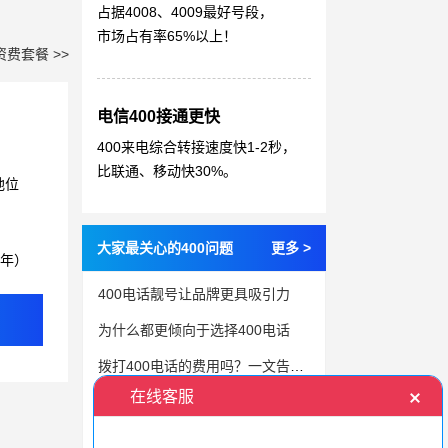
占据4008、4009最好号段，
市场占有率65%以上！
资费套餐 >>
电信400接通更快
400来电综合转接速度快1-2秒，
比联通、移动快30%。
地位
大家最关心的400问题
更多 >
3年）
400电话靓号让品牌更具吸引力
为什么都更倾向于选择400电话
拨打400电话的费用吗？一文告诉你
这几步教你企业成功办理400号码
不知道怎么选400号码？这篇超全选号指南给你答案！