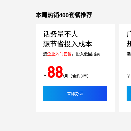
本周热销400套餐推荐
话务量不大
想节省投入成本
选
企业入门套餐
，投入低回报高
选
88
￥
/月（合约3年）
￥
立即办理