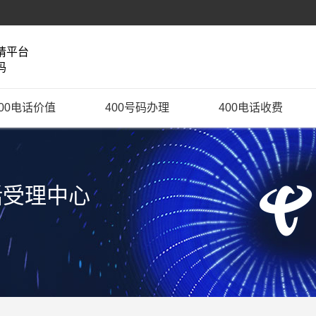
请平台
码
400电话价值
400号码办理
400电话收费
话受理中心