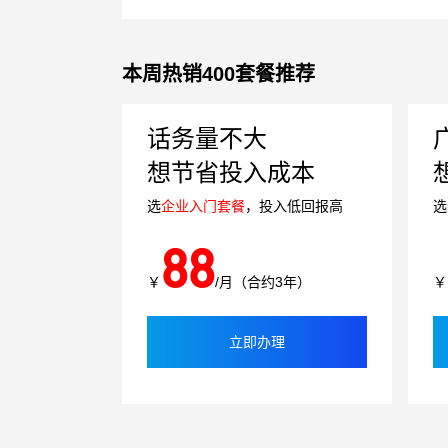
本周热销400套餐推荐
话务量不大
想节省投入成本
选
企业入门套餐
，投入低回报高
选
88
￥
/月（合约3年）
￥
立即办理