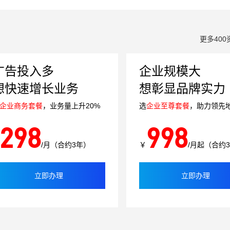
更多400
广告投入多
企业规模大
想快速增长业务
想彰显品牌实力
企业商务套餐
，业务量上升20%
选
企业至尊套餐
，助力领先
298
998
/月（合约3年）
￥
/月起（合约
立即办理
立即办理