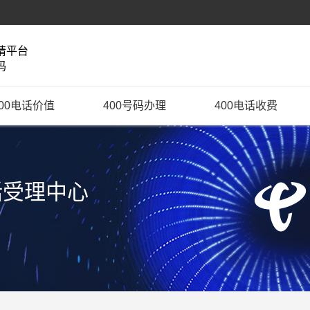
请平台
码
400电话价值
400号码办理
400电话收费
话受理中心