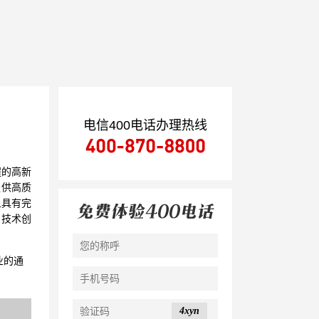
电信400电话办理热线
程的高新
提供高质
且具有完
和技术创
业的通
4xyn