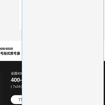
注册400电话：快速办理的秘诀与时间分析
消费者拨打400电话是免费的吗？理解错了会有乌龙
电话转接速度慢2秒可能客户就流失了……电信400电话接通更快
008/4009
7*24小时
全号段优质号源
售后服务保障
全国400电话服务热线:
400-870-8800
( 7x24小时 )
了解更多
免费试用