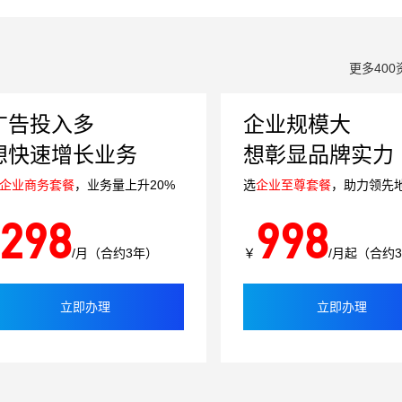
更多400
广告投入多
企业规模大
想快速增长业务
想彰显品牌实力
企业商务套餐
，业务量上升20%
选
企业至尊套餐
，助力领先
298
998
/月（合约3年）
￥
/月起（合约
立即办理
立即办理