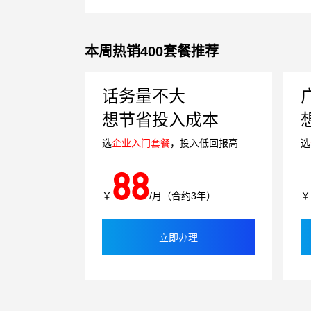
本周热销400套餐推荐
话务量不大
想节省投入成本
选
企业入门套餐
，投入低回报高
选
88
￥
/月（合约3年）
￥
立即办理