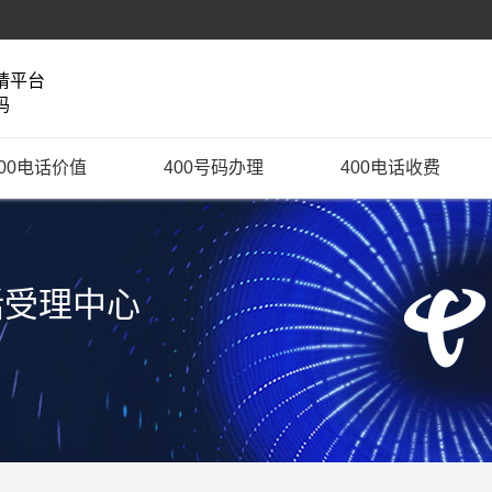
请平台
码
400电话价值
400号码办理
400电话收费
话受理中心