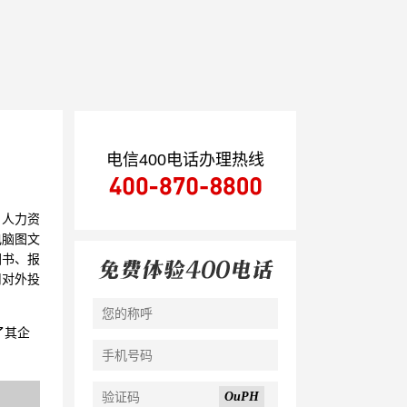
电信400电话办理热线
，人力资
电脑图文
图书、报
司对外投
了其企
OuPH