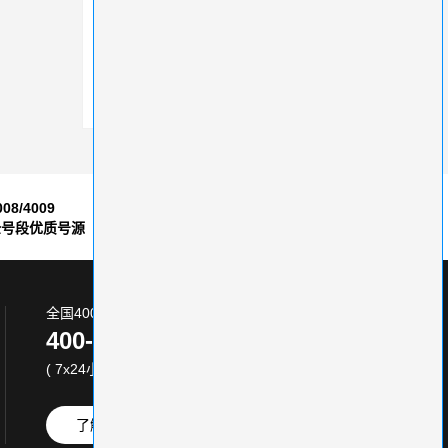
有哪些因素会影响400电话办理费用呢
办理400电话，价格高真的更好吗？
服务商办理400电话的隐性费用
008/4009
7*24小时
全号段优质号源
售后服务保障
全国400电话服务热线:
400-870-8800
( 7x24小时 )
了解更多
免费试用