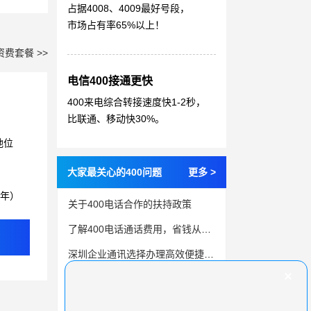
占据4008、4009最好号段，
市场占有率65%以上！
资费套餐 >>
电信400接通更快
400来电综合转接速度快1-2秒，
比联通、移动快30%。
地位
大家最关心的400问题
更多 >
3年）
关于400电话合作的扶持政策
了解400电话通话费用，省钱从现在开始
深圳企业通讯选择办理高效便捷的400电话
打破时空限制，全国400电话为您提供全天候服务
400电话办理申请条件