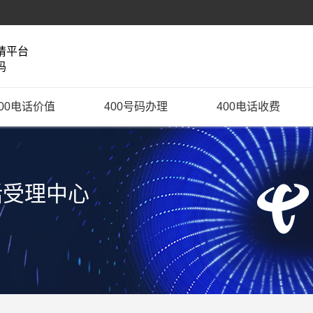
请平台
码
400电话价值
400号码办理
400电话收费
话受理中心