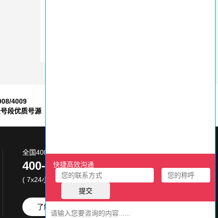
400电话在6大行业中为您创造无限可能
400电话申请套餐要怎么选择？
400电话号码为何能代表企业实力
008/4009
7*24小时
全号段优质号源
售后服务保障
全国400电话服务热线:
400-870-8800
( 7x24小时 )
了解更多
免费试用