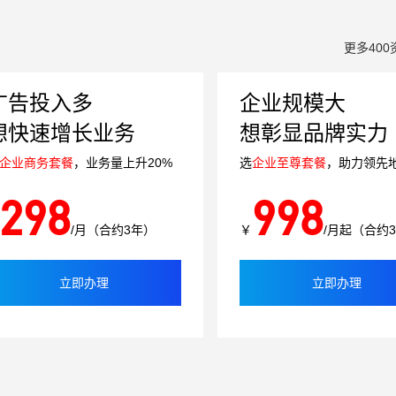
更多400
广告投入多
企业规模大
想快速增长业务
想彰显品牌实力
企业商务套餐
，业务量上升20%
选
企业至尊套餐
，助力领先
298
998
/月（合约3年）
￥
/月起（合约
立即办理
立即办理