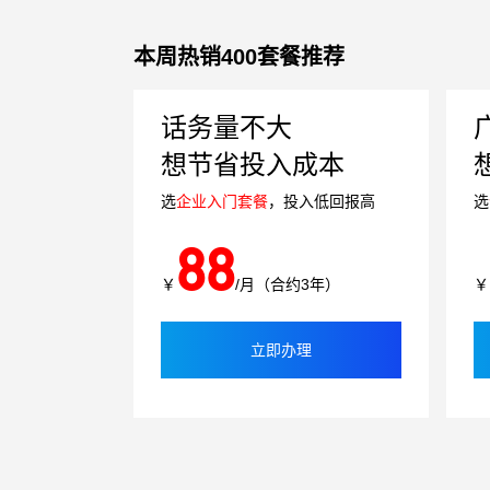
本周热销400套餐推荐
话务量不大
想节省投入成本
选
企业入门套餐
，投入低回报高
选
88
￥
/月（合约3年）
￥
立即办理